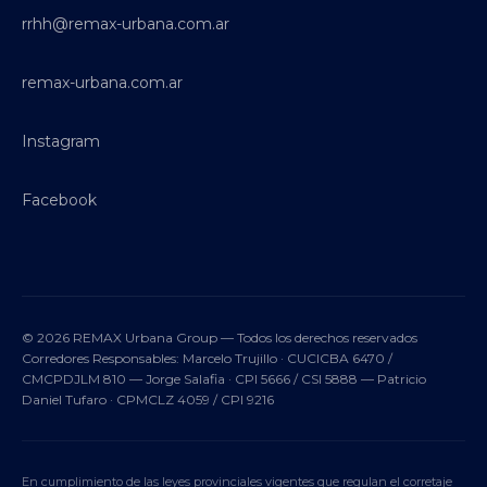
rrhh@remax-urbana.com.ar
remax-urbana.com.ar
Instagram
Facebook
© 2026 REMAX Urbana Group — Todos los derechos reservados
Corredores Responsables: Marcelo Trujillo · CUCICBA 6470 /
CMCPDJLM 810 — Jorge Salafia · CPI 5666 / CSI 5888 — Patricio
Daniel Tufaro · CPMCLZ 4059 / CPI 9216
En cumplimiento de las leyes provinciales vigentes que regulan el corretaje