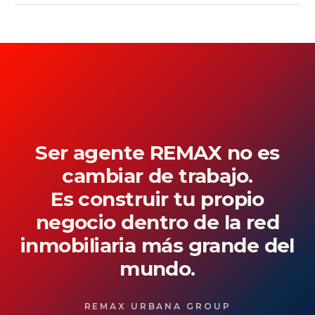
de un corredor inmobiliario matriculado, que es
Nuestra cultura está identificada y es reconocida
quien interviene legalmente en cada operación.
por una alta performance, clima laboral familiar y
un excelente servicio al cliente.
Ser agente REMAX no es
cambiar de trabajo.
Es construir tu propio
negocio dentro de la red
inmobiliaria más grande del
mundo.
REMAX URBANA GROUP